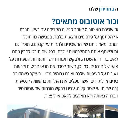
ה
במחירון
שלנו
כור אוטובוס מתאים?
את שכירת האוטובוס לאחר פגישה מקדימה עם ראשי חברת
להסתמך על פרסומים והצעות בלבד. בפגישה כזו תוכלו
תם ומאמינותם של המשכירים ולתהות על קנקנם. תוכלו גם
ת ולשתף אותם בהתלבטויות שלכם. בפגישה תוכלו להבין מהם
אים בחוזה ההשכרה, ולבקש תעודות יושר ותעודות המעידות על
צועי של הנהגים. כמו כן, חשוב לסכם את תנאי הביטוח ולראות
ונים על הציפיות שלכם ואינם גבוהים מדי – בעיקר כשמדובר
רים או לתיירים, אשר מעלים את העלויות בהשוואה לנסיעות
רה של תוואי שטח קשה, עלינו לבקש הוכחות שהאוטובוסים
ברמה נאותה ולא מאלצים להאט או לעצור.