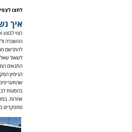
לחצו לצפי
איך נש
רצוי לבצע 
ההשכרה ולא 
להתרשם מרמ
לשאול שאלו
התנאים המל
הניסיון המק
שהתעריפים ע
בהסעות לבכי
אחרות. במק
מתפקדים בו 