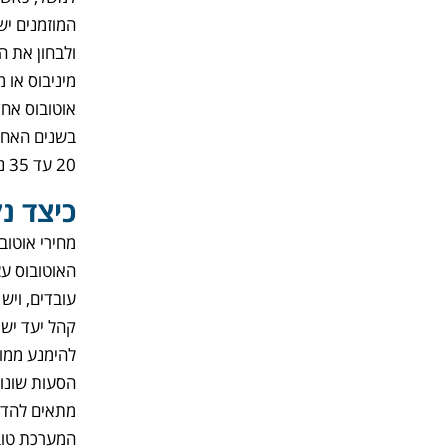
המוזמנים יש
ולבחון את ה
מיניבוס או מ
בשנים האחרו
20 עד 35 נוסעים ולעתים גם 40.
כיצד נ
מחירי אוטוב
האוטובוס עצ
עובדים, ויש
קהל יעד יש 
להימנע ממונ
הסעות שונות
מתאים להדרכ
המערכת טובה