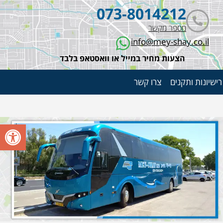
073-8014212
מספר מקשר
info@mey-shay.co.il
הצעות מחיר במייל או וואסטאפ בלבד
רישיונות ותקנים
צרו קשר
פתח סרגל